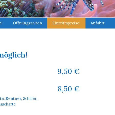
h!
Öffnungszeiten
Eintrittspreise:
Anfahrt
möglich!
9,50 €
8,50 €
e, Rentner, Schüler,
essekarte