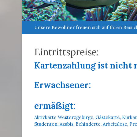
Primärmenu
Weiter
Unsere Bewohner freuen sich auf Ihren Besuc
zum
Inhalt
Eintrittspreise:
Kartenzahlung ist nicht 
Erwachsener:
ermäßigt:
Aktivkarte Westerzgebirge, Gästekarte, Kurkart
Studenten, Azubis, Behinderte, Arbeitslose, Pr